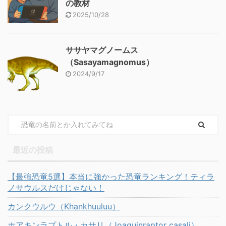
の教材
2025/10/28
ササヤマグノームス
（Sasayamagnomus）
2024/9/17
最近の投稿
【最強恐竜5選】本当に強かった恐竜ランキング！ティラ
ノサウルスだけじゃない！
カンクウルウ（Khankhuuluu）
ホアキンラプトル・カサリ（Joaquinraptor casali）