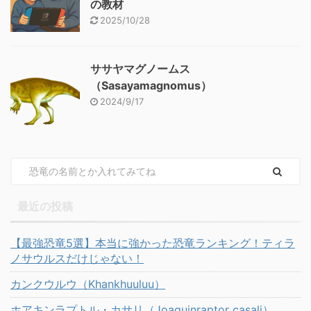
の教材
2025/10/28
ササヤマグノームス
（Sasayamagnomus）
2024/9/17
最近の投稿
【最強恐竜5選】本当に強かった恐竜ランキング！ティラ
ノサウルスだけじゃない！
カンクウルウ（Khankhuuluu）
ホアキンラプトル・カサリ（Joaquinraptor casali）