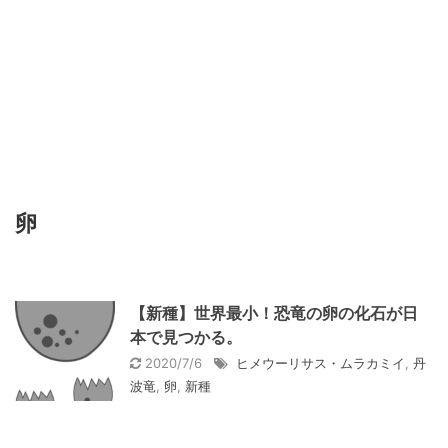
卵
【新種】世界最小！恐竜の卵の化石が日
本で見つかる。
2020/7/6
ヒメウーリサス・ムラカミイ
,
丹
波竜
,
卵
,
新種