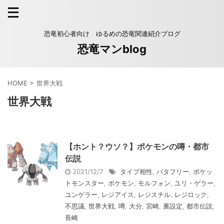
恐竜初心者向け ゆるめの恐竜関連紹介ブログ
恐竜マンblog
HOME
>
世界大戦
世界大戦
【ホント？ウソ？】ポケモンの噂・都市
伝説
2021/12/7
タイプ相性
,
バタフリー
,
ポケッ
トモンスター
,
ポケモン
,
モルフォン
,
ユリ・ゲラー
,
ユンゲラー
,
レジアイス
,
レジスチル
,
レジロック
,
不思議
,
世界大戦
,
噂
,
大分
,
宮崎
,
裏設定
,
都市伝説
,
長崎