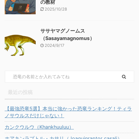
の教材
2025/10/28
ササヤマグノームス
（Sasayamagnomus）
2024/9/17
最近の投稿
【最強恐竜5選】本当に強かった恐竜ランキング！ティラ
ノサウルスだけじゃない！
カンクウルウ（Khankhuuluu）
ホアキンラプトル・カサリ（Joaquinraptor casali）