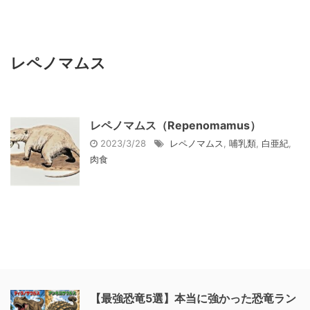
レペノマムス
レペノマムス（Repenomamus）
2023/3/28
レペノマムス
,
哺乳類
,
白亜紀
,
肉食
【最強恐竜5選】本当に強かった恐竜ラン