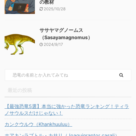
の教材
2025/10/28
ササヤマグノームス
（Sasayamagnomus）
2024/9/17
最近の投稿
【最強恐竜5選】本当に強かった恐竜ランキング！ティラ
ノサウルスだけじゃない！
カンクウルウ（Khankhuuluu）
ホアキンラプトル・カサリ（Joaquinraptor casali）