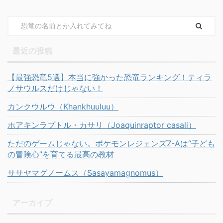
最近の投稿
【最強恐竜5選】本当に強かった恐竜ランキング！ティラ
ノサウルスだけじゃない！
カンクウルウ（Khankhuuluu）
ホアキンラプトル・カサリ（Joaquinraptor casali）
ただのゲームじゃない。ポケモンレジェンズZ-Aは“子ども
の冒険心”を育てる最高の教材
ササヤマグノームス（Sasayamagnomus）
アーカイブ