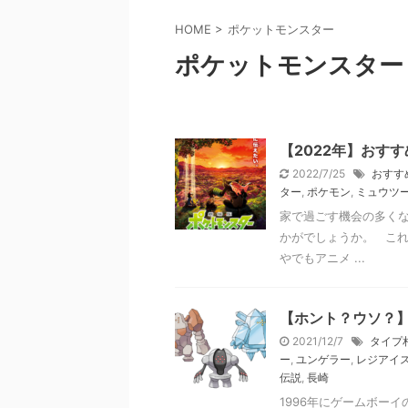
HOME
>
ポケットモンスター
ポケットモンスター
【2022年】おす
2022/7/25
おすす
ター
,
ポケモン
,
ミュウツ
家で過ごす機会の多く
かがでしょうか。 こ
やでもアニメ ...
【ホント？ウソ？
2021/12/7
タイプ
ー
,
ユンゲラー
,
レジアイ
伝説
,
長崎
1996年にゲームボー