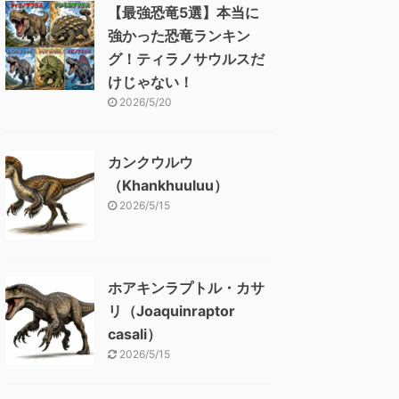
【最強恐竜5選】本当に
強かった恐竜ランキン
グ！ティラノサウルスだ
けじゃない！
2026/5/20
カンクウルウ
（Khankhuuluu）
2026/5/15
ホアキンラプトル・カサ
リ（Joaquinraptor
casali）
2026/5/15