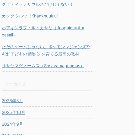
グ！ティラノサウルスだけじゃない！
カンクウルウ（Khankhuuluu）
ホアキンラプトル・カサリ（Joaquinraptor
casali）
ただのゲームじゃない。ポケモンレジェンズZ-
Aは“子どもの冒険心”を育てる最高の教材
ササヤマグノームス（Sasayamagnomus）
アーカイブ
2026年5月
2025年10月
2024年9月