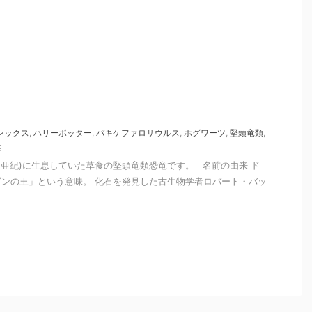
レックス
,
ハリーポッター
,
パキケファロサウルス
,
ホグワーツ
,
堅頭竜類
,
食
(白亜紀)に生息していた草食の堅頭竜類恐竜です。 名前の由来 ド
ンの王」という意味。 化石を発見した古生物学者ロバート・バッ