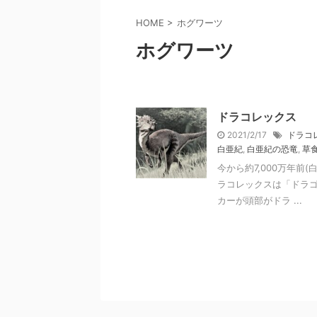
HOME
>
ホグワーツ
ホグワーツ
ドラコレックス
2021/2/17
ドラコ
白亜紀
,
白亜紀の恐竜
,
草
今から約7,000万年前
ラコレックスは「ドラゴ
カーが頭部がドラ ...