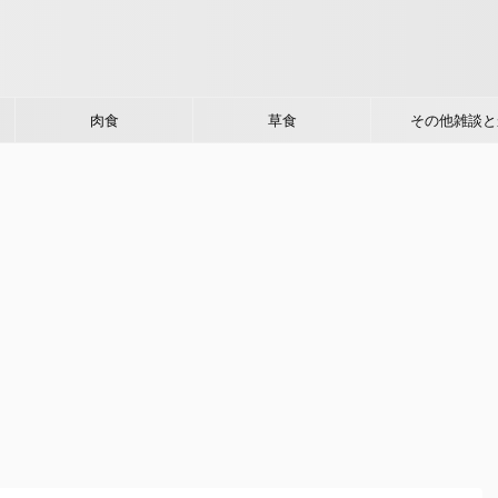
肉食
草食
その他雑談と