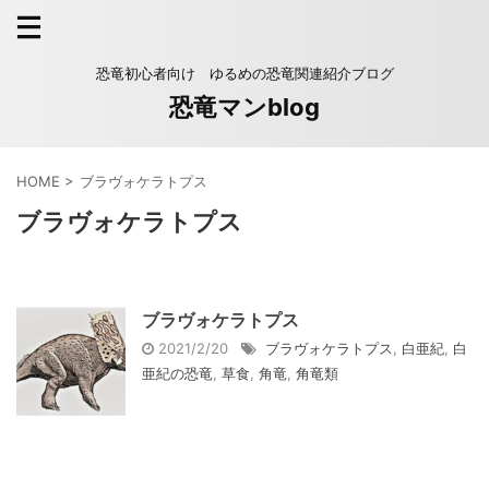
恐竜初心者向け ゆるめの恐竜関連紹介ブログ
恐竜マンblog
HOME
>
ブラヴォケラトプス
ブラヴォケラトプス
ブラヴォケラトプス
2021/2/20
ブラヴォケラトプス
,
白亜紀
,
白
亜紀の恐竜
,
草食
,
角竜
,
角竜類