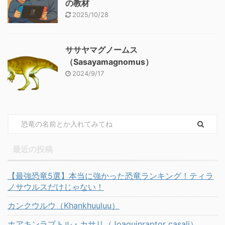
の教材
2025/10/28
ササヤマグノームス
（Sasayamagnomus）
2024/9/17
最近の投稿
【最強恐竜5選】本当に強かった恐竜ランキング！ティラ
ノサウルスだけじゃない！
カンクウルウ（Khankhuuluu）
ホアキンラプトル・カサリ（Joaquinraptor casali）