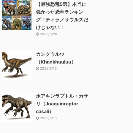
【最強恐竜5選】本当に
強かった恐竜ランキン
グ！ティラノサウルスだ
けじゃない！
2026/5/20
カンクウルウ
（Khankhuuluu）
2026/5/15
ホアキンラプトル・カサ
リ（Joaquinraptor
casali）
2026/5/15