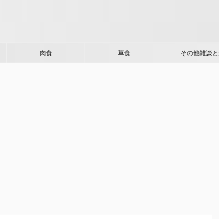
肉食
草食
その他雑談と