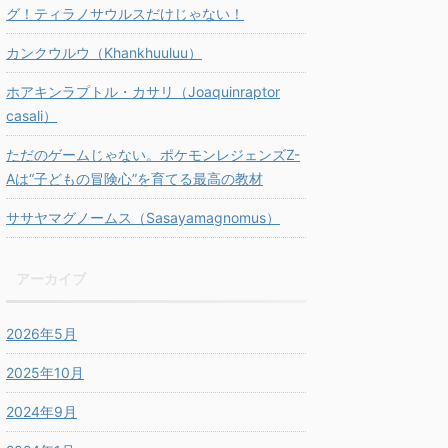
グ！ティラノサウルスだけじゃない！
カンクウルウ（Khankhuuluu）
ホアキンラプトル・カサリ（Joaquinraptor
casali）
ただのゲームじゃない。ポケモンレジェンズZ-
Aは“子どもの冒険心”を育てる最高の教材
ササヤマグノームス（Sasayamagnomus）
アーカイブ
2026年5月
2025年10月
2024年9月