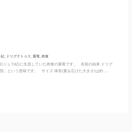
ラ紀
,
ドリグナトゥス
,
翼竜
,
肉食
年前(ジュラ紀)に生息していた肉食の翼竜です。 名前の由来 ドリグ
顎」という意味です。 サイズ 体長(翼を広げた大きさ)は約 ...