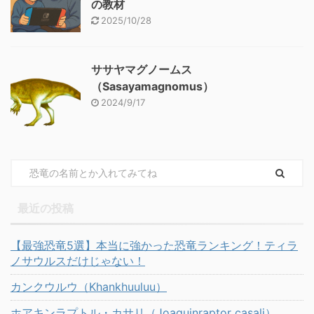
の教材
2025/10/28
ササヤマグノームス
（Sasayamagnomus）
2024/9/17
最近の投稿
【最強恐竜5選】本当に強かった恐竜ランキング！ティラ
ノサウルスだけじゃない！
カンクウルウ（Khankhuuluu）
ホアキンラプトル・カサリ（Joaquinraptor casali）