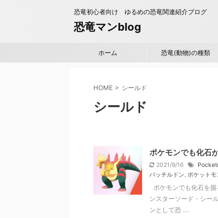
恐竜初心者向け ゆるめの恐竜関連紹介ブログ
恐竜マンblog
ホーム
恐竜(動物)の種類
HOME
>
シールド
シールド
ポケモンでも化石
2021/9/16
Pocket
パッチルドン
,
ポケットモ
ポケモンでも化石を掘
ンスターソード・シール
ンとして恐 ...