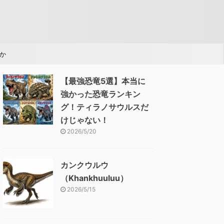
か
【最強恐竜5選】本当に
強かった恐竜ランキン
グ！ティラノサウルスだ
けじゃない！
2026/5/20
カンクウルウ
（Khankhuuluu）
2026/5/15