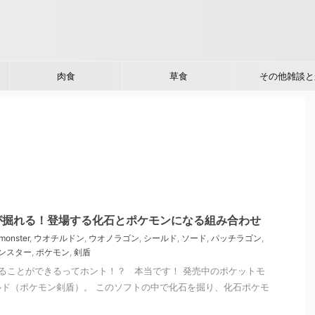
肉食
草食
その他雑談と
が掘れる！登場する化石とポケモンになる組み合わせ
monster
,
ウオチルドン
,
ウオノラゴン
,
シールド
,
ソード
,
パッチラゴン
,
ンスター
,
ポケモン
,
剣盾
ることができるってホント！？ 本当です！ 発売中のポケットモ
ド（ポケモン剣盾）。 このソフトの中で化石を掘り、化石ポケモ