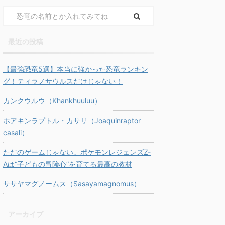
最近の投稿
【最強恐竜5選】本当に強かった恐竜ランキン
グ！ティラノサウルスだけじゃない！
カンクウルウ（Khankhuuluu）
ホアキンラプトル・カサリ（Joaquinraptor
casali）
ただのゲームじゃない。ポケモンレジェンズZ-
Aは“子どもの冒険心”を育てる最高の教材
ササヤマグノームス（Sasayamagnomus）
アーカイブ