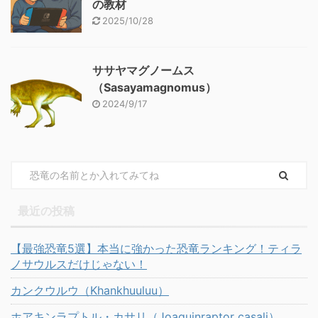
の教材
2025/10/28
ササヤマグノームス
（Sasayamagnomus）
2024/9/17
最近の投稿
【最強恐竜5選】本当に強かった恐竜ランキング！ティラ
ノサウルスだけじゃない！
カンクウルウ（Khankhuuluu）
ホアキンラプトル・カサリ（Joaquinraptor casali）