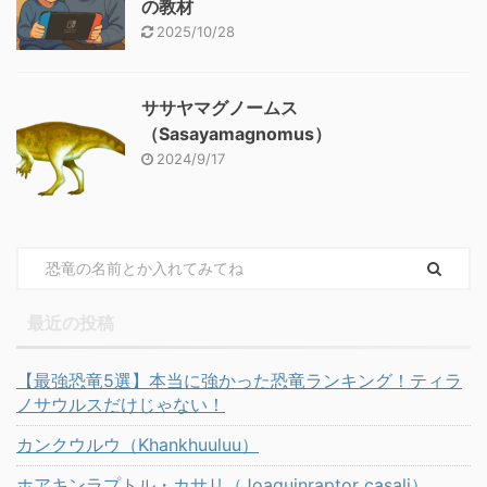
の教材
2025/10/28
ササヤマグノームス
（Sasayamagnomus）
2024/9/17
最近の投稿
【最強恐竜5選】本当に強かった恐竜ランキング！ティラ
ノサウルスだけじゃない！
カンクウルウ（Khankhuuluu）
ホアキンラプトル・カサリ（Joaquinraptor casali）