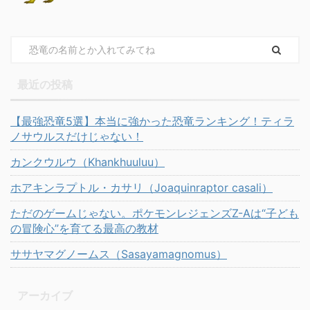
最近の投稿
【最強恐竜5選】本当に強かった恐竜ランキング！ティラ
ノサウルスだけじゃない！
カンクウルウ（Khankhuuluu）
ホアキンラプトル・カサリ（Joaquinraptor casali）
ただのゲームじゃない。ポケモンレジェンズZ-Aは“子ども
の冒険心”を育てる最高の教材
ササヤマグノームス（Sasayamagnomus）
アーカイブ