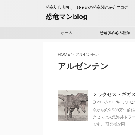
恐竜初心者向け ゆるめの恐竜関連紹介ブログ
恐竜マンblog
ホーム
恐竜(動物)の種類
HOME
>
アルゼンチン
アルゼンチン
メラクセス・ギガス（M
2022/7/11
アルゼ
今から約9,500万年前
クセスは人気海外ドラ
です。 研究者が同 ...