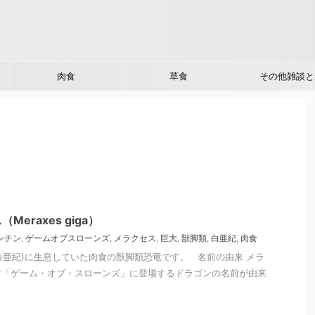
肉食
草食
その他雑談と
eraxes giga）
ンチン
,
ゲームオブスローンズ
,
メラクセス
,
巨大
,
獣脚類
,
白亜紀
,
肉食
(白亜紀)に生息していた肉食の獣脚類恐竜です。 名前の由来 メラ
マ「ゲーム・オブ・スローンズ」に登場するドラゴンの名前が由来