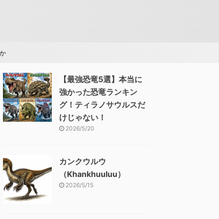
か
【最強恐竜5選】本当に
強かった恐竜ランキン
グ！ティラノサウルスだ
けじゃない！
2026/5/20
カンクウルウ
（Khankhuuluu）
2026/5/15