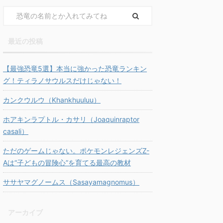
最近の投稿
【最強恐竜5選】本当に強かった恐竜ランキン
グ！ティラノサウルスだけじゃない！
カンクウルウ（Khankhuuluu）
ホアキンラプトル・カサリ（Joaquinraptor
casali）
ただのゲームじゃない。ポケモンレジェンズZ-
Aは“子どもの冒険心”を育てる最高の教材
ササヤマグノームス（Sasayamagnomus）
アーカイブ