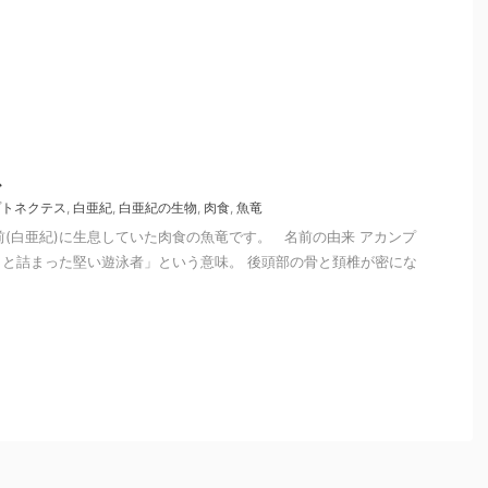
ス
プトネクテス
,
白亜紀
,
白亜紀の生物
,
肉食
,
魚竜
年前(白亜紀)に生息していた肉食の魚竜です。 名前の由来 アカンプ
と詰まった堅い遊泳者」という意味。 後頭部の骨と頚椎が密にな