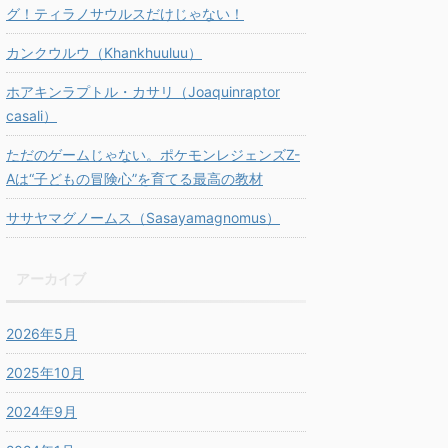
グ！ティラノサウルスだけじゃない！
カンクウルウ（Khankhuuluu）
ホアキンラプトル・カサリ（Joaquinraptor
casali）
ただのゲームじゃない。ポケモンレジェンズZ-
Aは“子どもの冒険心”を育てる最高の教材
ササヤマグノームス（Sasayamagnomus）
アーカイブ
2026年5月
2025年10月
2024年9月