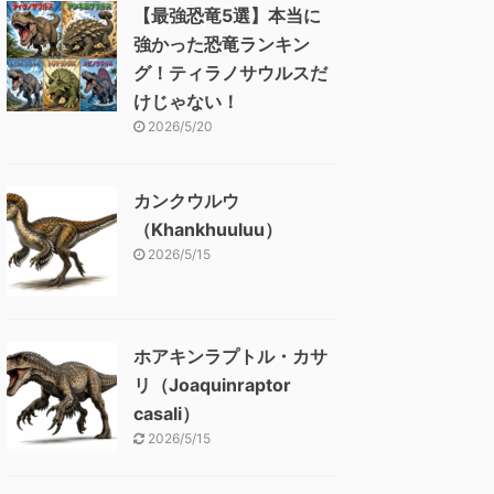
【最強恐竜5選】本当に
強かった恐竜ランキン
グ！ティラノサウルスだ
けじゃない！
2026/5/20
カンクウルウ
（Khankhuuluu）
2026/5/15
ホアキンラプトル・カサ
リ（Joaquinraptor
casali）
2026/5/15