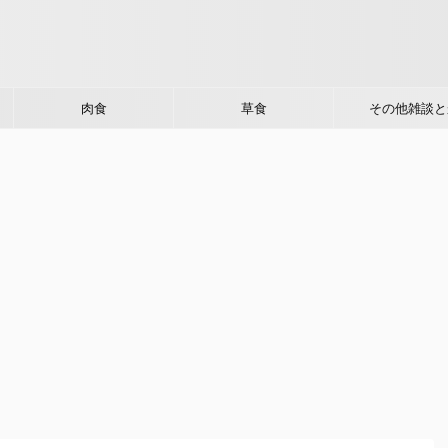
肉食
草食
その他雑談と