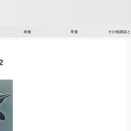
肉食
草食
その他雑談と
2