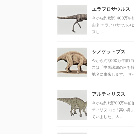
エラフロサウルス
今から約1憶5,400
由来 エラフロサウルス
来し ...
シノケラトプス
今から約7,000万年前
スは「中国諸城の角を持
地名に由来します。 サイズ
アルティリヌス
今から約1億700万年
ティリヌスは「高い鼻」
ていました。 & ...