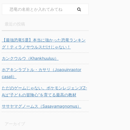
最近の投稿
【最強恐竜5選】本当に強かった恐竜ランキン
グ！ティラノサウルスだけじゃない！
カンクウルウ（Khankhuuluu）
ホアキンラプトル・カサリ（Joaquinraptor
casali）
ただのゲームじゃない。ポケモンレジェンズZ-
Aは“子どもの冒険心”を育てる最高の教材
ササヤマグノームス（Sasayamagnomus）
アーカイブ