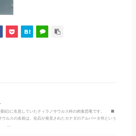
ス
前(白亜紀)に生息していたティラノサウルス科の肉食恐竜です。 ■
サウルスの名前は、化石が発見されたカナダのアルバータ州という
...