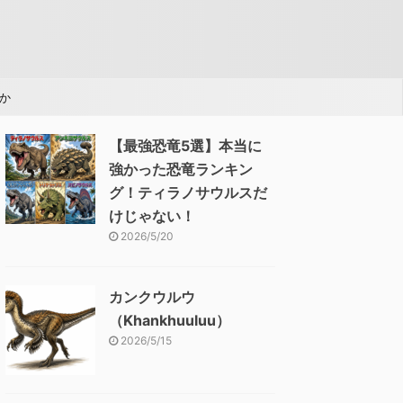
か
【最強恐竜5選】本当に
強かった恐竜ランキン
グ！ティラノサウルスだ
けじゃない！
2026/5/20
カンクウルウ
（Khankhuuluu）
2026/5/15