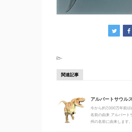
-
関連記事
アルバートサウル
今から約7,000万年
名前の由来 アルバート
州の名前に由来します。 