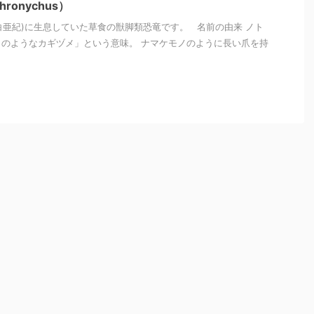
ronychus）
(白亜紀)に生息していた草食の獣脚類恐竜です。 名前の由来 ノト
のようなカギヅメ」という意味。 ナマケモノのように長い爪を持