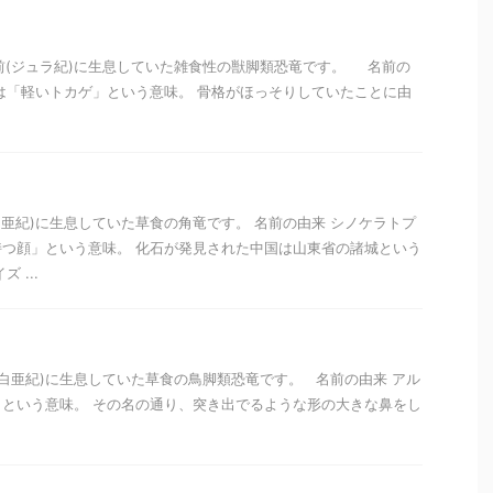
万年前(ジュラ紀)に生息していた雑食性の獣脚類恐竜です。 名前の
は「軽いトカゲ」という意味。 骨格がほっそりしていたことに由
(白亜紀)に生息していた草食の角竜です。 名前の由来 シノケラトプ
つ顔」という意味。 化石が発見された中国は山東省の諸城という
 ...
前(白亜紀)に生息していた草食の鳥脚類恐竜です。 名前の由来 アル
という意味。 その名の通り、突き出でるような形の大きな鼻をし